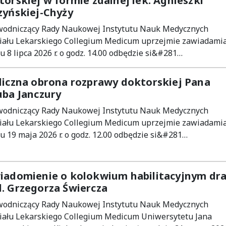
torskiej w formie zdalnej lek. Agnieszki
zyńskiej-Chyży
wodniczący Rady Naukowej Instytutu Nauk Medycznych
iału Lekarskiego Collegium Medicum uprzejmie zawiadamia,
u 8 lipca 2026 r. o godz. 14.00 odbędzie si&#281…
liczna obrona rozprawy doktorskiej Pana
uba Janczury
wodniczący Rady Naukowej Instytutu Nauk Medycznych
iału Lekarskiego Collegium Medicum uprzejmie zawiadamia,
u 19 maja 2026 r. o godz. 12.00 odbędzie si&#281…
iadomienie o kolokwium habilitacyjnym dra
. Grzegorza Świercza
wodniczący Rady Naukowej Instytutu Nauk Medycznych
iału Lekarskiego Collegium Medicum Uniwersytetu Jana