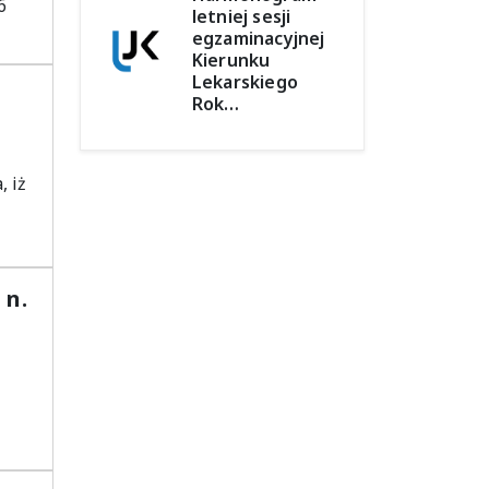
6
letniej sesji
egzaminacyjnej
Kierunku
Lekarskiego
Rok…
 iż
 n.