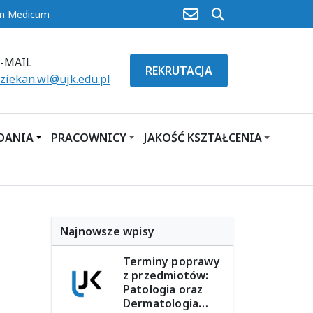
poczta
szukaj
um Medicum
E-MAIL
REKRUTACJA
ziekan.wl@ujk.edu.pl
ADANIA
PRACOWNICY
JAKOŚĆ KSZTAŁCENIA
Najnowsze wpisy
Terminy poprawy
z przedmiotów:
Patologia oraz
Dermatologia…