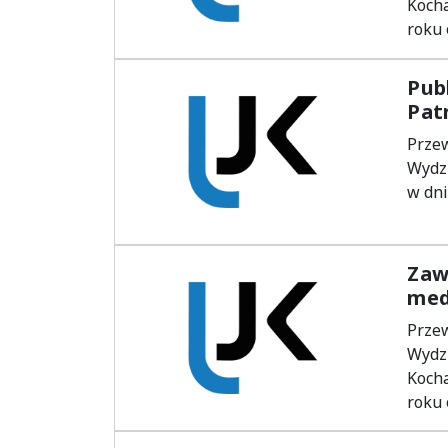
Kocha
roku
Pub
Patr
Prze
Wydz
w dni
Zaw
med
Prze
Wydz
Kocha
roku