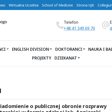
two
Wirtualna Uczelnia
School of Medicine
Strona UJK
Collegi
Telefon
+48 41 349 69 70
d
NCI
ENGLISH DIVISION
DOKTORANCI
NAUKA I B
PROJEKTY
DZIEKANAT
a
iadomienie o publicznej obronie rozprawy