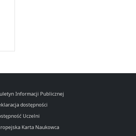
uletyn Informacji Publicznej
klaracja dostępności
stępność Uczelni
ropejska Karta Naukowca