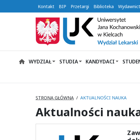
Kontakt
BIP
Przetargi
Biblioteka
Wydawnic
WYDZIAŁ
STUDIA
KANDYDACI
STUDE
HOME
STRONA GŁÓWNA
AKTUALNOŚCI NAUKA
Aktualności nauk
Zaw