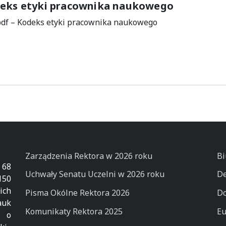
eks etyki pracownika naukowego
pdf – Kodeks etyki pracownika naukowego
Zarządzenia Rektora w 2026 roku
Bi
 68
Uchwały Senatu Uczelni w 2026 roku
De
50
ich
Pisma Okólne Rektora 2026
Do
auk
Komunikaty Rektora 2025
Eu
k o