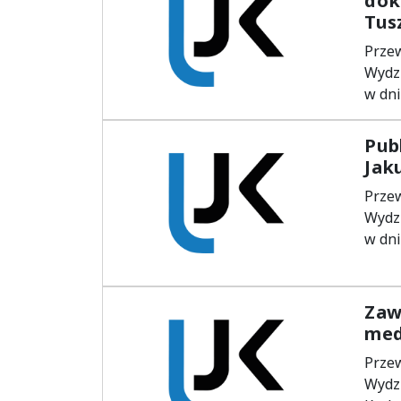
dok
Tus
Prze
Wydz
w dni
Pub
Jak
Prze
Wydz
w dni
Zaw
med
Prze
Wydz