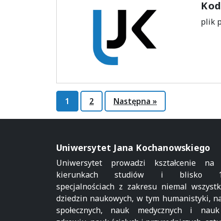
Kod
plik 
Stronicowanie
1
2
Następna »
wpisów
Uniwersytet Jana Kochanowskiego
Uniwersytet prowadzi kształcenie na
kierunkach studiów i blisko 1
specjalnościach z zakresu niemal wszystk
dziedzin naukowych, w tym humanistyki, n
społecznych, nauk medycznych i nau