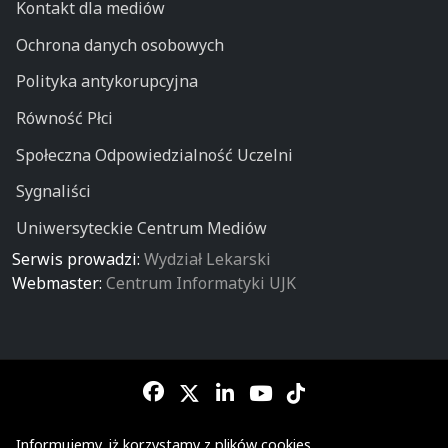
Kontakt dla mediów
Ochrona danych osobowych
Polityka antykorupcyjna
Równość Płci
Społeczna Odpowiedzialność Uczelni
Sygnaliści
Uniwersyteckie Centrum Mediów
Serwis prowadzi:
Wydział Lekarski
Webmaster:
Centrum Informatyki UJK
Informujemy, iż korzystamy z plików cookies...
© Wydział Lekarski - Collegium Medicum - Uniwersytetu Jana