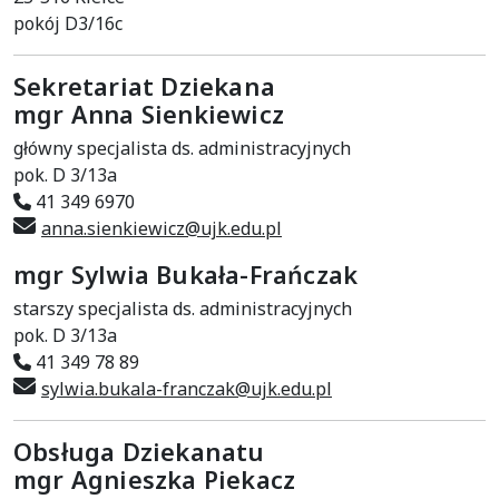
pokój D3/16c
Sekretariat Dziekana
mgr Anna Sienkiewicz
główny specjalista ds. administracyjnych
pok. D 3/13a
41 349 6970
anna.sienkiewicz@ujk.edu.pl
mgr Sylwia Bukała-Frańczak
starszy specjalista ds. administracyjnych
pok. D 3/13a
41 349 78 89
sylwia.bukala-franczak@ujk.edu.pl
Obsługa Dziekanatu
mgr Agnieszka Piekacz