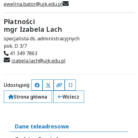
ewelina.bator@ujk.edu.pl
Płatności
mgr Izabela Lach
specjalista ds. administracyjnych
pok. D 3/7
41 349 7863
izabela.lach@ujk.edu.pl
Udostępnij:
Facebook
X (Twitter)
Kopiuj pełny link
Kopiuj krótki link
Strona główna
Wstecz
Dane teleadresowe