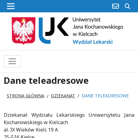
poczta
sz
Dane teleadresowe
STRONA GŁÓWNA
DZIEKANAT
DANE TELEADRESOWE
Dziekanat Wydziału Lekarskiego Uniwersytetu Jana
Kochanowskiego w Kielcach
al. IX Wieków Kielc 19 A
25-516 Kielce