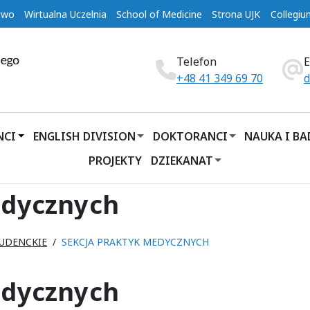
two
Wirtualna Uczelnia
School of Medicine
Strona UJK
Collegi
Telefon
+48 41 349 69 70
d
NCI
ENGLISH DIVISION
DOKTORANCI
NAUKA I B
PROJEKTY
DZIEKANAT
edycznych
TUDENCKIE
SEKCJA PRAKTYK MEDYCZNYCH
edycznych