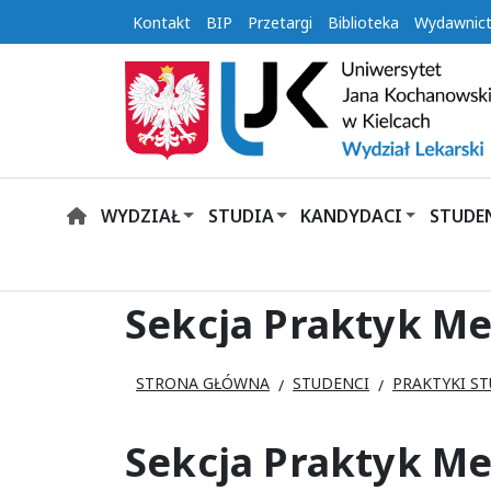
Kontakt
BIP
Przetargi
Biblioteka
Wydawnic
WYDZIAŁ
STUDIA
KANDYDACI
STUDE
HOME
Sekcja Praktyk M
STRONA GŁÓWNA
STUDENCI
PRAKTYKI S
Sekcja Praktyk M