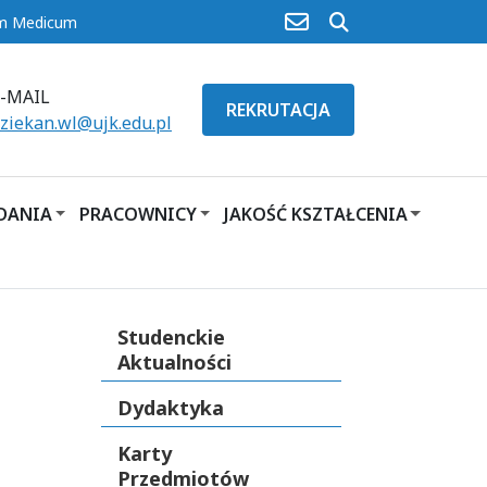
poczta
szukaj
um Medicum
E-MAIL
REKRUTACJA
ziekan.wl@ujk.edu.pl
ADANIA
PRACOWNICY
JAKOŚĆ KSZTAŁCENIA
Studenckie
Aktualności
Dydaktyka
Karty
Przedmiotów