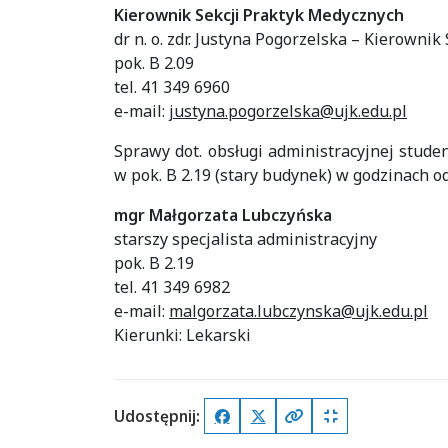
Kierownik Sekcji Praktyk Medycznych
dr n. o. zdr. Justyna Pogorzelska – Kierowni
pok. B 2.09
tel. 41 349 6960
e-mail:
justyna.pogorzelska@ujk.edu.pl
Sprawy dot. obsługi administracyjnej stud
w pok. B 2.19 (stary budynek) w godzinach od
mgr Małgorzata Lubczyńska
starszy specjalista administracyjny
pok. B 2.19
tel. 41 349 6982
e-mail:
malgorzata.lubczynska@ujk.edu.pl
Kierunki: Lekarski
Udostępnij:
Facebook
X (Twitter)
Kopiuj pełny link
Kopiuj krótki lin