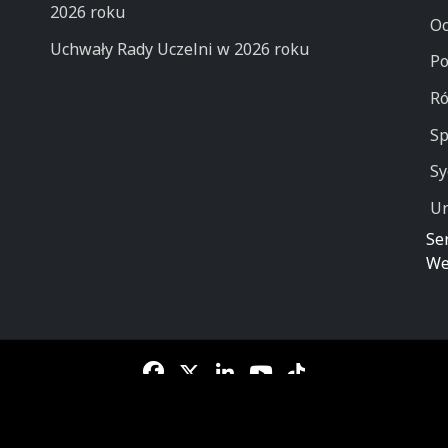
2026 roku
Oc
Uchwały Rady Uczelni w 2026 roku
Po
Ró
Sp
Sy
Un
Se
We
 Lekarski - Collegium Medicum - Uniwersytetu Jana Kochanowskiego 