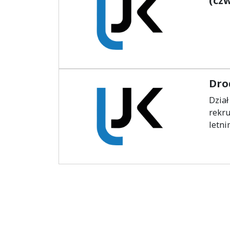
(czw
Dro
Dzia
rekru
letn