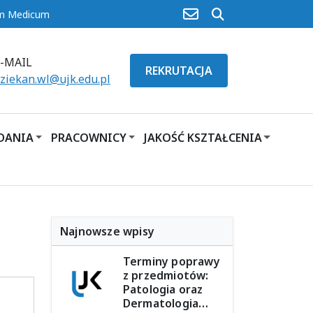
poczta
szukaj
um Medicum
E-MAIL
REKRUTACJA
ziekan.wl@ujk.edu.pl
ADANIA
PRACOWNICY
JAKOŚĆ KSZTAŁCENIA
Najnowsze wpisy
Terminy poprawy
z przedmiotów:
Patologia oraz
Dermatologia…