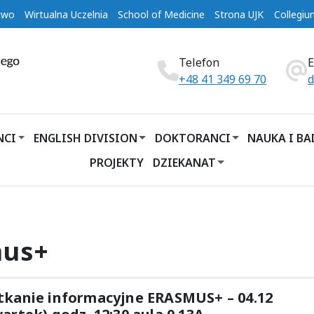
two
Wirtualna Uczelnia
School of Medicine
Strona UJK
Collegi
Telefon
+48 41 349 69 70
d
NCI
ENGLISH DIVISION
DOKTORANCI
NAUKA I B
PROJEKTY
DZIEKANAT
mus+
tkanie informacyjne ERASMUS+ – 04.12