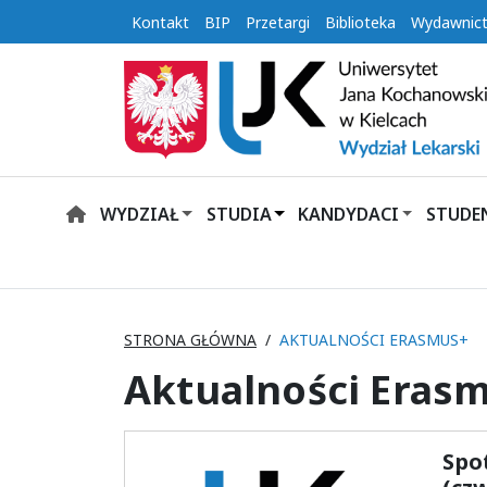
Kontakt
BIP
Przetargi
Biblioteka
Wydawnic
WYDZIAŁ
STUDIA
KANDYDACI
STUDE
HOME
STRONA GŁÓWNA
AKTUALNOŚCI ERASMUS+
Aktualności Eras
Spo