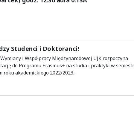
artek) godz. 12:30 aula 0.13A
dzy Studenci i Doktoranci!
ł Wymiany i Współpracy Międzynarodowej UJK rozpoczyna
tację do Programu Erasmus+ na studia i praktyki w semest
im roku akademickiego 2022/2023…