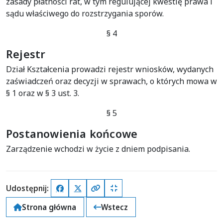
zasady płatności rat, w tym regulującej kwestię prawa i
sądu właściwego do rozstrzygania sporów.
§ 4
Rejestr
Dział Kształcenia prowadzi rejestr wniosków, wydanych
zaświadczeń oraz decyzji w sprawach, o których mowa w
§ 1 oraz w § 3 ust. 3.
§ 5
Postanowienia końcowe
Zarządzenie wchodzi w życie z dniem podpisania.
Udostępnij:
Facebook
X (Twitter)
Kopiuj pełny link
Kopiuj krótki link
Strona główna
Wstecz