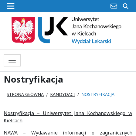
poczta
sz
Nostryfikacja
STRONA GŁÓWNA
KANDYDACI
NOSTRYFIKACJA
Nostryfikacja – Uniwersytet Jana Kochanowskiego w
Kielcach
NAWA – Wydawanie informacji o zagranicznych