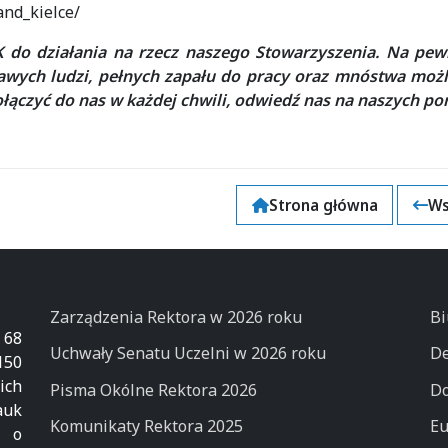
nd_kielce/
 do działania na rzecz naszego Stowarzyszenia. Na pew
kawych ludzi, pełnych zapału do pracy oraz mnóstwa możl
łączyć do nas w każdej chwili, odwiedź nas na naszych po
Strona główna
Ws
k
Zarządzenia Rektora w 2026 roku
Bi
 68
Uchwały Senatu Uczelni w 2026 roku
De
50
ich
Pisma Okólne Rektora 2026
Do
auk
Komunikaty Rektora 2025
Eu
k o