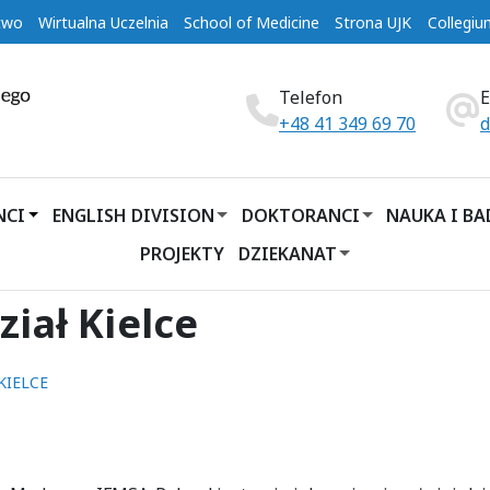
two
Wirtualna Uczelnia
School of Medicine
Strona UJK
Collegi
Telefon
+48 41 349 69 70
d
NCI
ENGLISH DIVISION
DOKTORANCI
NAUKA I B
PROJEKTY
DZIEKANAT
iał Kielce
KIELCE