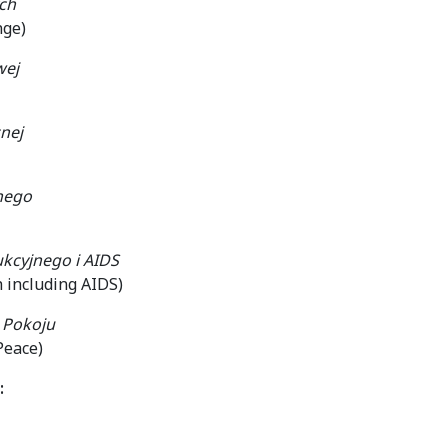
ych
nge)
wej
nej
nego
kcyjnego i AIDS
 including AIDS)
 Pokoju
Peace)
: