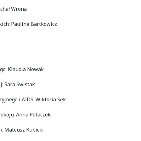
ichał Wrona
kich: Paulina Bartkowicz
ego: Klaudia Nowak
j: Sara Świstak
yjnego i AIDS: Wiktoria Sęk
Pokoju: Anna Potaczek
ch: Mateusz Kubicki