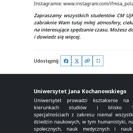
Instagramie: www.instagram.com/ifmsa_pola
Zapraszamy wszystkich studentów CM UJK
zabraknie Wam tutaj miłej atmosfery, cie
na interesujące spędzanie czasu. Możesz do
i dowiedz się więcej.
Udostępnij:
Facebook
X (Twitter)
Kopiuj pełny link
Kopiuj krótki lin
Uniwersytet Jana Kochanowskiego
Uniwersytet prowadzi kształcenie na
kierunkach studiów i blisko 1
specjalnościach z zakresu niemal wszystk
dziedzin naukowych, w tym humanistyki, n
społecznych, nauk medycznych i nau