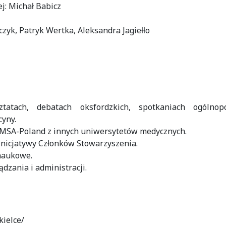
j: Michał Babicz
czyk, Patryk Wertka, Aleksandra Jagiełło
tatach, debatach oksfordzkich, spotkaniach ogólnopo
yny.
FMSA-Poland z innych uniwersytetów medycznych.
 inicjatywy Członków Stowarzyszenia.
 naukowe.
dzania i administracji.
ielce/