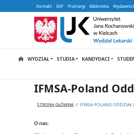
Kontakt
BIP
Przetargi
Biblioteka
Wydawnic
WYDZIAŁ
STUDIA
KANDYDACI
STUDE
HOME
IFMSA-Poland Oddz
STRONA GŁÓWNA
IFMSA-POLAND ODDZIAŁ 
O nas: