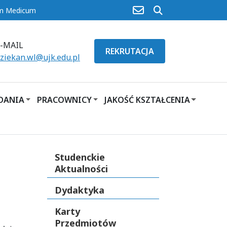
poczta
szukaj
um Medicum
E-MAIL
REKRUTACJA
ziekan.wl@ujk.edu.pl
ADANIA
PRACOWNICY
JAKOŚĆ KSZTAŁCENIA
Studenckie
Aktualności
Dydaktyka
Karty
Przedmiotów