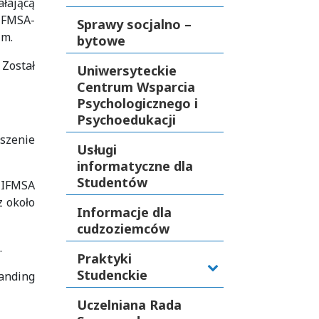
ałającą
 IFMSA-
Sprawy socjalno –
im.
bytowe
Został
Uniwersyteckie
Centrum Wsparcia
Psychologicznego i
Psychoedukacji
szenie
Usługi
informatyczne dla
Studentów
 IFMSA
z około
Informacje dla
cudzoziemców
.
Praktyki
Studenckie
anding
Uczelniana Rada