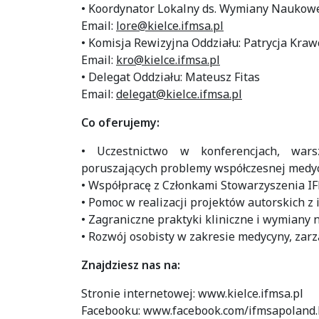
• Koordynator Lokalny ds. Wymiany Naukowe
Email:
lore@kielce.ifmsa.pl
• Komisja Rewizyjna Oddziału: Patrycja Kraw
Email:
kro@kielce.ifmsa.pl
• Delegat Oddziału: Mateusz Fitas
Email:
delegat@kielce.ifmsa.pl
Co oferujemy:
• Uczestnictwo w konferencjach, warsz
poruszających problemy współczesnej medyc
• Współpracę z Członkami Stowarzyszenia I
• Pomoc w realizacji projektów autorskich z
• Zagraniczne praktyki kliniczne i wymiany
• Rozwój osobisty w zakresie medycyny, zarzą
Znajdziesz nas na:
Stronie internetowej: www.kielce.ifmsa.pl
Facebooku: www.facebook.com/ifmsapoland.k