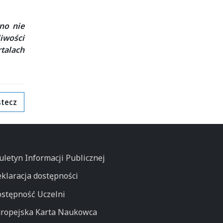
no nie
iwości
rtalach
tecz
uletyn Informacji Publicznej
klaracja dostępności
stępność Uczelni
ropejska Karta Naukowca