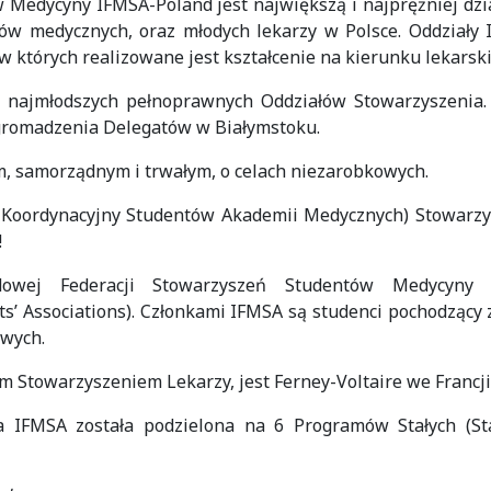
Medycyny IFMSA-Poland jest największą i najprężniej dzi
ków medycznych, oraz młodych lekarzy w Polsce. Oddziały
w których realizowane jest kształcenie na kierunku lekarsk
z najmłodszych pełnoprawnych Oddziałów Stowarzyszenia. 
gromadzenia Delegatów w Białymstoku.
m, samorządnym i trwałym, o celach niezarobkowych.
 Koordynacyjny Studentów Akademii Medycznych) Stowarzy
!
odowej Federacji Stowarzyszeń Studentów Medycyny
ts’ Associations). Członkami IFMSA są studenci pochodzący 
owych.
Stowarzyszeniem Lekarzy, jest Ferney-Voltaire we Francji
ra IFMSA została podzielona na 6 Programów Stałych (St