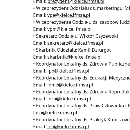
Email:
prezydent@kielce.ifmsa.pl
• Wiceprezydent Oddziału ds. marketingu: M
Email:
vpe@kielce.ifmsa.pl
• Wiceprezydenta Oddziału ds. zasobów ludz
Email:
vpm@kielce.ifmsa.pl
• Sekretarz Oddziału: Wiktor Czyżewski
Email:
sekretarz@kielce.ifmsa.pl
• Skarbnik Oddziału: Kamil Dziurgot
Email:
skarbnik@kielce.ifmsa.pl
• Koordynator Lokalny ds. Zdrowia Publiczn
Email:
lpo@kielce.ifmsa.pl
• Koordynator Lokalny ds. Edukacji Medyczne
Email:
lome@kielce.ifmsa.pl
• Koordynator Lokalny ds. Zdrowia Reprodukc
Email:
lora@kielce.ifmsa.pl
• Koordynator Lokalny ds. Praw Człowieka i 
lorp@kielce.ifmsa.pl
• Koordynator Lokalny ds. Praktyk Kliniczny
Email:
leo@kielce.ifmsa.pl