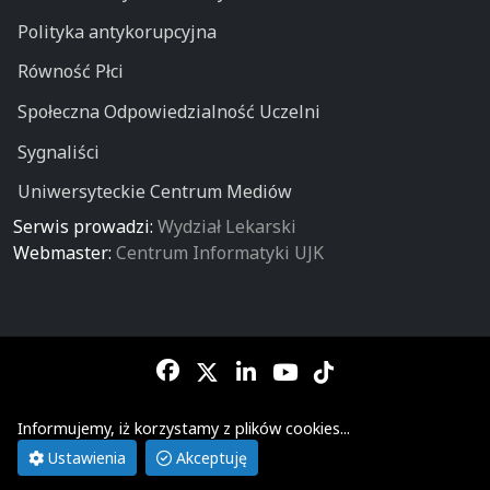
Polityka antykorupcyjna
Równość Płci
Społeczna Odpowiedzialność Uczelni
Sygnaliści
Uniwersyteckie Centrum Mediów
Serwis prowadzi:
Wydział Lekarski
Webmaster:
Centrum Informatyki UJK
Informujemy, iż korzystamy z plików cookies...
© Wydział Lekarski - Collegium Medicum - Uniwersytetu Jana
Kochanowskiego w Kielcach
Ustawienia
Akceptuję