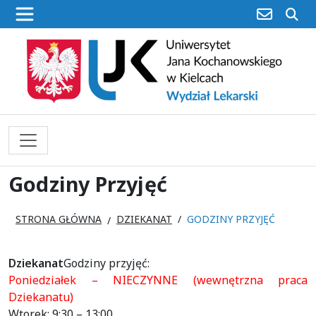
poczta
sz
Godziny Przyjęć
STRONA GŁÓWNA
DZIEKANAT
GODZINY PRZYJĘĆ
Dziekanat
Godziny przyjęć:
Poniedziałek – NIECZYNNE (wewnętrzna praca
Dziekanatu)
Wtorek: 9:30 – 13:00