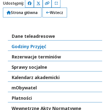
Udostępnij:
Facebook
X (Twitter)
Kopiuj pełny link
Kopiuj krótki link
Strona główna
Wstecz
Dane teleadresowe
Godziny Przyjęć
Rezerwacje terminiów
Sprawy socjalne
Kalendarz akademicki
mObywatel
Płatności
Wewnętrzne Akty Normatywne