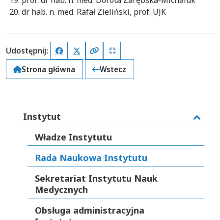
prof. dr hab. n. med. Dorota Zarębska-Michaluk
dr hab. n. med. Rafał Zieliński, prof. UJK
Udostępnij:
Facebook
X (Twitter)
Kopiuj pełny link
Kopiuj krótki link
Strona główna
Wstecz
Instytut
Władze Instytutu
Rada Naukowa Instytutu
Sekretariat Instytutu Nauk
Medycznych
Obsługa administracyjna