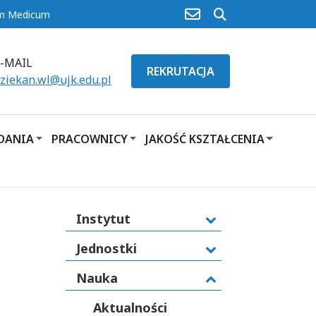
poczta
szukaj
um Medicum
E-MAIL
REKRUTACJA
ziekan.wl@ujk.edu.pl
ADANIA
PRACOWNICY
JAKOŚĆ KSZTAŁCENIA
Instytut
Jednostki
Nauka
Aktualności