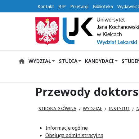
Kontakt
BIP
Przetargi
Biblioteka
Wydawnic
WYDZIAŁ
STUDIA
KANDYDACI
STUDE
HOME
Przewody doktors
STRONA GŁÓWNA
WYDZIAŁ
INSTYTUT
Informacje ogólne
Obsługa administracyjna