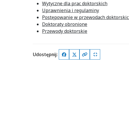
Wytyczne dla prac doktorskich
Uprawnienia i regulaminy
Postępowanie w przewodach doktorskic
Doktoraty obronione
Przewody doktorskie
Udostępnij:
Facebook
X (Twitter)
Kopiuj pełny link
Kopiuj krótki lin