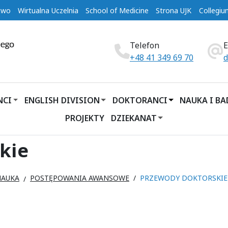
two
Wirtualna Uczelnia
School of Medicine
Strona UJK
Collegi
Telefon
+48 41 349 69 70
d
NCI
ENGLISH DIVISION
DOKTORANCI
NAUKA I B
PROJEKTY
DZIEKANAT
kie
NAUKA
POSTĘPOWANIA AWANSOWE
PRZEWODY DOKTORSKIE