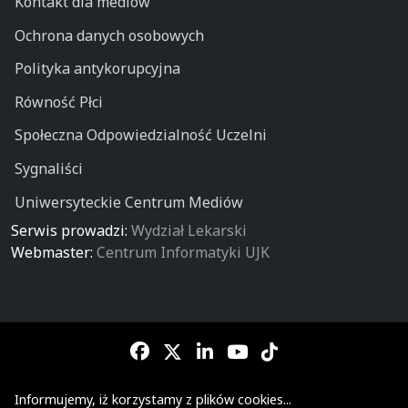
Kontakt dla mediów
Ochrona danych osobowych
Polityka antykorupcyjna
Równość Płci
Społeczna Odpowiedzialność Uczelni
Sygnaliści
Uniwersyteckie Centrum Mediów
Serwis prowadzi:
Wydział Lekarski
Webmaster:
Centrum Informatyki UJK
© Wydział Lekarski - Collegium Medicum - Uniwersytetu Jana
Informujemy, iż korzystamy z plików cookies...