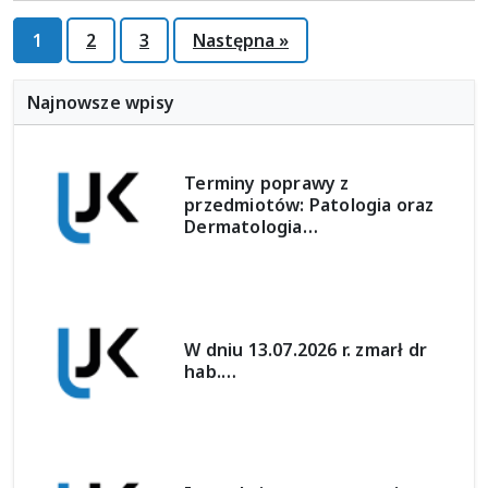
Stronicowanie
1
2
3
Następna »
wpisów
Najnowsze wpisy
Terminy poprawy z
przedmiotów: Patologia oraz
Dermatologia…
W dniu 13.07.2026 r. zmarł dr
hab.…