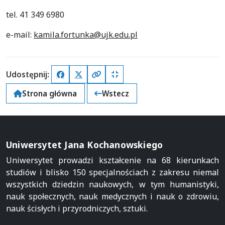
tel. 41 349 6980
e-mail:
kamila.fortunka@ujk.edu.pl
Udostępnij:
Facebook
X (Twitter)
Kopiuj pełny link
Kopiuj krótki link
Strona główna
Wstecz
Uniwersytet Jana Kochanowskiego
Uniwersytet prowadzi kształcenie na 68 kierunkach
studiów i blisko 150 specjalnościach z zakresu niemal
wszystkich dziedzin naukowych, w tym humanistyki,
nauk społecznych, nauk medycznych i nauk o zdrowiu,
nauk ścisłych i przyrodniczych, sztuki.