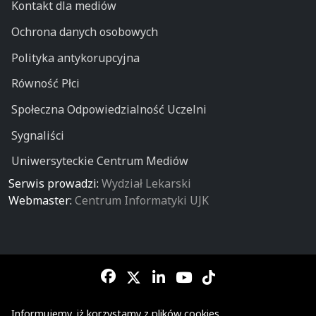
Kontakt dla mediów
Ochrona danych osobowych
Polityka antykorupcyjna
Równość Płci
Społeczna Odpowiedzialność Uczelni
Sygnaliści
Uniwersyteckie Centrum Mediów
Serwis prowadzi:
Wydział Lekarski
Webmaster:
Centrum Informatyki UJK
Informujemy, iż korzystamy z plików cookies...
© Wydział Lekarski - Collegium Medicum - Uniwersytetu Jana