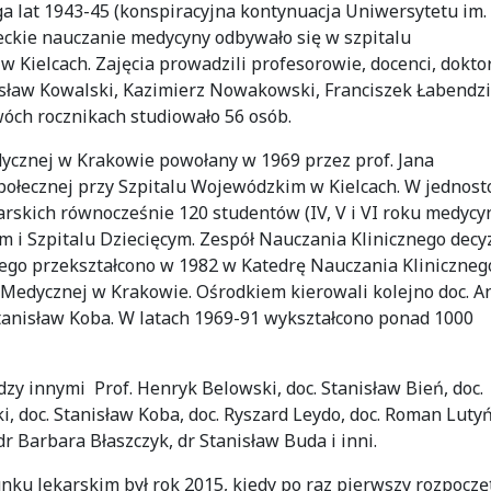
ga lat 1943-45 (konspiracyjna kontynuacja Uniwersytetu im.
ckie nauczanie medycyny odbywało się w szpitalu
elcach. Zajęcia prowadzili profesorowie, docenci, doktor
esław Kowalski, Kazimierz Nowakowski, Franciszek Łabendzi
óch rocznikach studiowało 56 osób.
ycznej w Krakowie powołany w 1969 przez prof. Jana
połecznej przy Szpitalu Wojewódzkim w Kielcach. W jednost
arskich równocześnie 120 studentów (IV, V i VI roku medycyn
 i Szpitalu Dziecięcym. Zespół Nauczania Klinicznego decy
ego przekształcono w 1982 w Katedrę Nauczania Kliniczneg
 Medycznej w Krakowie. Ośrodkiem kierowali kolejno doc. A
Stanisław Koba. W latach 1969-91 wykształcono ponad 1000
dzy innymi Prof. Henryk Belowski, doc. Stanisław Bień, doc.
, doc. Stanisław Koba, doc. Ryszard Leydo, doc. Roman Lutyń
dr Barbara Błaszczyk, dr Stanisław Buda i inni.
nku lekarskim był rok 2015, kiedy po raz pierwszy rozpoczę