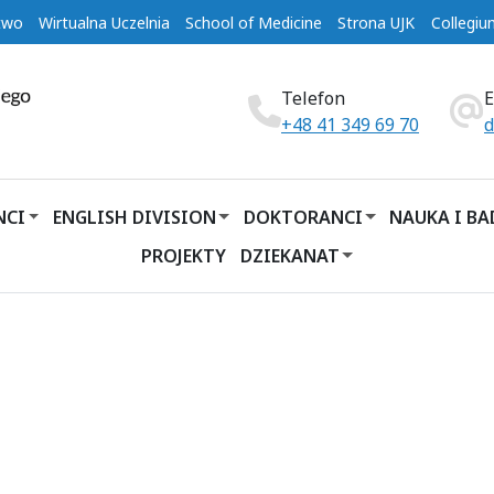
two
Wirtualna Uczelnia
School of Medicine
Strona UJK
Collegi
Telefon
+48 41 349 69 70
d
NCI
ENGLISH DIVISION
DOKTORANCI
NAUKA I B
PROJEKTY
DZIEKANAT