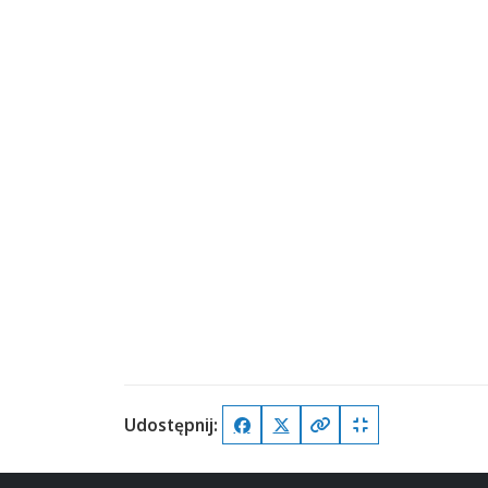
Udostępnij:
Facebook
X (Twitter)
Kopiuj pełny link
Kopiuj krótki lin