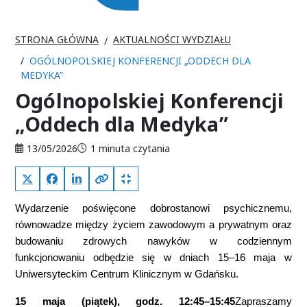
STRONA GŁÓWNA
AKTUALNOŚCI WYDZIAŁU
OGÓLNOPOLSKIEJ KONFERENCJI „ODDECH DLA
MEDYKA”
Ogólnopolskiej Konferencji
„Oddech dla Medyka”
Data publikacji:
Czas czytania:
13/05/2026
1 minuta czytania
X (Twitter)
Facebook
LinkedIn
Kopiuj pełny link
Kopiuj krótki link
Wydarzenie poświęcone dobrostanowi psychicznemu,
równowadze między życiem zawodowym a prywatnym oraz
budowaniu zdrowych nawyków w codziennym
funkcjonowaniu odbędzie się w dniach 15–16 maja w
Uniwersyteckim Centrum Klinicznym w Gdańsku.
15 maja (piątek), godz. 12:45–15:45
Zapraszamy