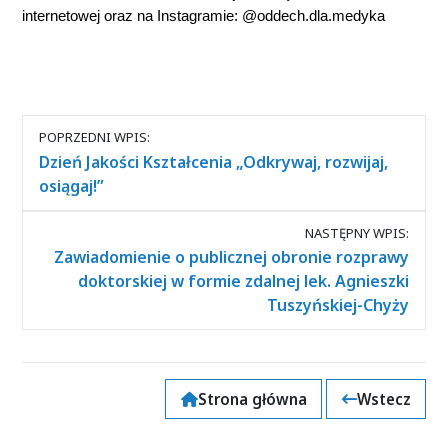
internetowej oraz na Instagramie: @oddech.dla.medyka
Nawigacja
POPRZEDNI WPIS:
między
Dzień Jakości Kształcenia „Odkrywaj, rozwijaj,
wpisami
osiągaj!”
NASTĘPNY WPIS:
Zawiadomienie o publicznej obronie rozprawy
doktorskiej w formie zdalnej lek. Agnieszki
Tuszyńskiej-Chyży
Strona główna
Wstecz