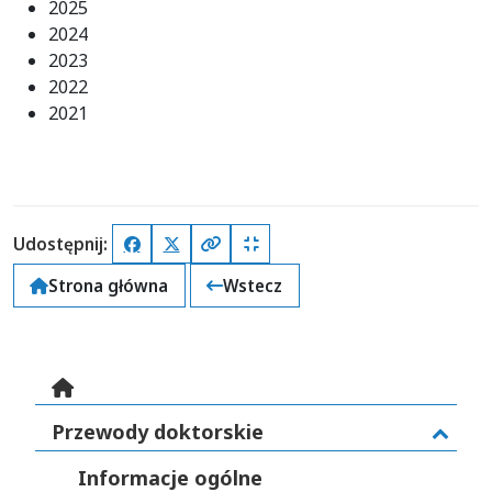
2025
2024
2023
2022
2021
Udostępnij:
Facebook
X (Twitter)
Kopiuj pełny link
Kopiuj krótki link
Strona główna
Wstecz
home
Przewody doktorskie
Informacje ogólne