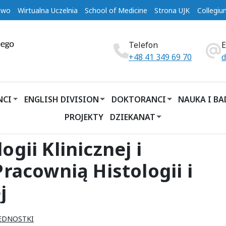
two
Wirtualna Uczelnia
School of Medicine
Strona UJK
Collegi
Telefon
+48 41 349 69 70
d
NCI
ENGLISH DIVISION
DOKTORANCI
NAUKA I B
PROJEKTY
DZIEKANAT
gii Klinicznej i
racownią Histologii i
j
EDNOSTKI