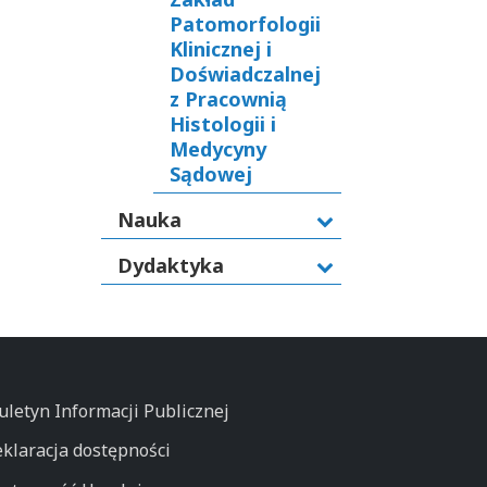
Patomorfologii
Klinicznej i
Doświadczalnej
z Pracownią
Histologii i
Medycyny
Sądowej
Nauka
Dydaktyka
uletyn Informacji Publicznej
klaracja dostępności