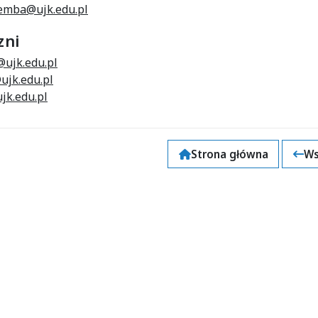
emba@ujk.edu.pl
zni
@ujk.edu.pl
ujk.edu.pl
jk.edu.pl
Strona główna
Ws
k