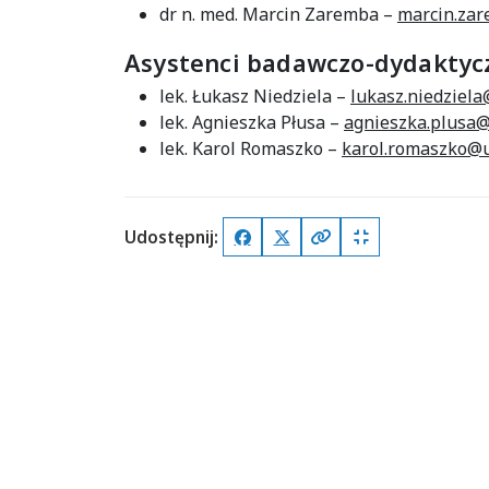
dr n. med. Marcin Zaremba –
marcin.zar
Asystenci badawczo-dydaktyc
lek. Łukasz Niedziela –
lukasz.niedziela
lek. Agnieszka Płusa –
agnieszka.plusa@
lek. Karol Romaszko –
karol.romaszko@u
Udostępnij:
Facebook
X (Twitter)
Kopiuj pełny link
Kopiuj krótki lin