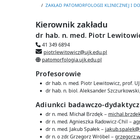
ZAKŁAD PATOMORFOLOGII KLINICZNEJ I D
Kierownik zakładu
dr hab. n. med. Piotr Lewitowic
41 349 6894
piotr.lewitowicz@ujk.edu.pl
patomorfologia.ujk.edu.pl
Profesorowie
dr hab. n. med. Piotr Lewitowicz, prof. U
dr hab. n. biol. Aleksander Szczurkowski
Adiunkci badawczo-dydaktycz
dr n. med. Michał Brzdęk –
michal.brzde
dr n. med. Agnieszka Radowicz-Chil –
ag
dr n. med. Jakub Spałek –
jakub.spalek@u
dr n. o zdr. Grzegorz Wróbel –
grzegorz.