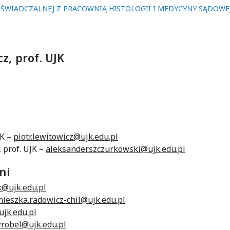
OŚWIADCZALNEJ Z PRACOWNIĄ HISTOLOGII I MEDYCYNY SĄDOWE
z, prof. UJK
JK –
piotr.lewitowicz@ujk.edu.pl
, prof. UJK –
aleksander.szczurkowski@ujk.edu.pl
ni
k@ujk.edu.pl
nieszka.radowicz-chil@ujk.edu.pl
jk.edu.pl
wrobel@ujk.edu.pl