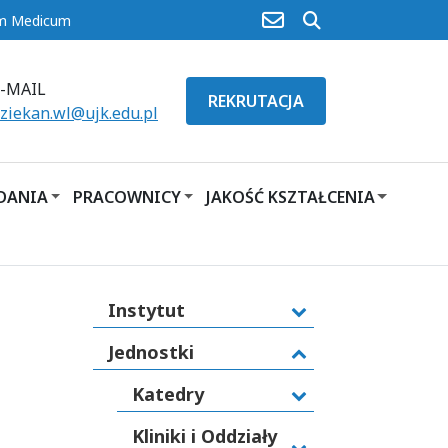
poczta
szukaj
um Medicum
E-MAIL
REKRUTACJA
ziekan.wl@ujk.edu.pl
ADANIA
PRACOWNICY
JAKOŚĆ KSZTAŁCENIA
Instytut
Jednostki
Katedry
Kliniki i Oddziały