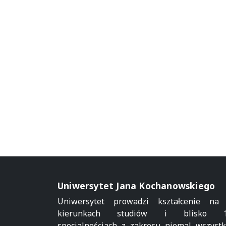
Uniwersytet Jana Kochanowskiego
Uniwersytet prowadzi kształcenie na
kierunkach studiów i blisko 1
specjalnościach z zakresu niemal wszystk