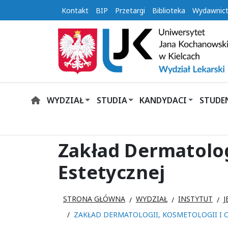
Kontakt
BIP
Przetargi
Biblioteka
Wydawnic
WYDZIAŁ
STUDIA
KANDYDACI
STUDE
HOME
Zakład Dermatologi
Estetycznej
STRONA GŁÓWNA
WYDZIAŁ
INSTYTUT
J
ZAKŁAD DERMATOLOGII, KOSMETOLOGII I C