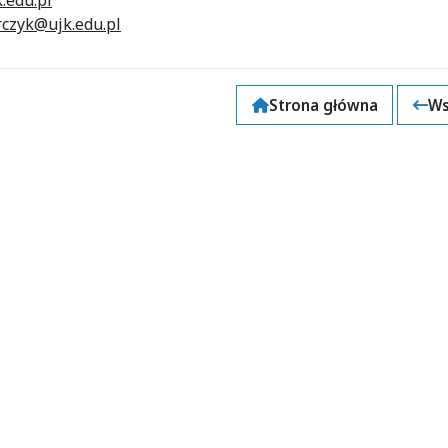
.edu.pl
czyk@ujk.edu.pl
Strona główna
Ws
k