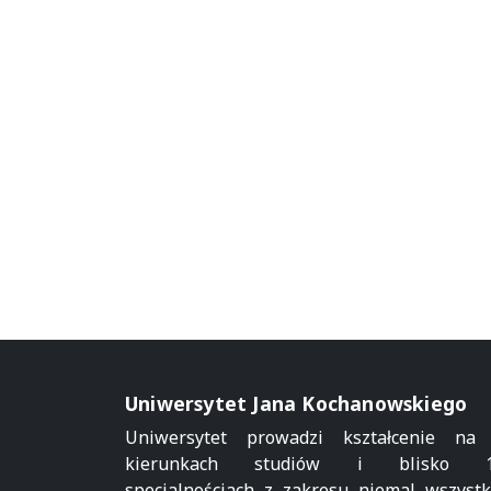
Uniwersytet Jana Kochanowskiego
Uniwersytet prowadzi kształcenie na
kierunkach studiów i blisko 1
specjalnościach z zakresu niemal wszystk