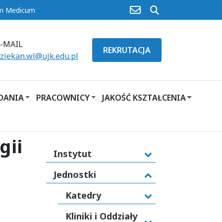
poczta
szukaj
um Medicum
E-MAIL
REKRUTACJA
ziekan.wl@ujk.edu.pl
ADANIA
PRACOWNICY
JAKOŚĆ KSZTAŁCENIA
gii
Instytut
Jednostki
Katedry
Kliniki i Oddziały