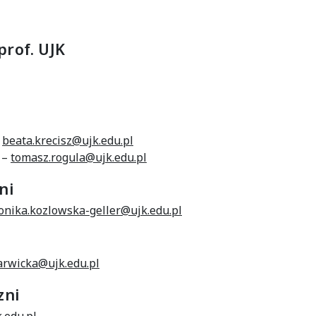
prof. UJK
–
beata.krecisz@ujk.edu.pl
 –
tomasz.rogula@ujk.edu.pl
ni
nika.kozlowska-geller@ujk.edu.pl
arwicka@ujk.edu.pl
zni