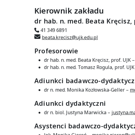
Kierownik zakładu
dr hab. n. med. Beata Kręcisz, 
41 349 6891
beata.krecisz@ujk.edu.pl
Profesorowie
dr hab. n. med. Beata Kręcisz, prof. UJK 
dr hab. n. med. Tomasz Rogula, prof. UJK
Adiunkci badawczo-dydaktycz
dr n. med. Monika Kozłowska-Geller –
mo
Adiunkci dydaktyczni
dr n. biol. Justyna Marwicka –
justyna.m
Asystenci badawczo-dydaktyc