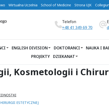
two
Wirtualna Uczelnia
School of Medicine
Strona UJK
Collegi
Telefon
+48 41 349 69 70
d
NCI
ENGLISH DIVISION
DOKTORANCI
NAUKA I B
PROJEKTY
DZIEKANAT
i, Kosmetologii i Chirur
EDNOSTKI
HIRURGII ESTETYCZNEJ