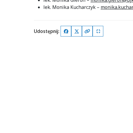
lek. Monika Gieroń –
monika.gieron@ujk
lek. Monika Kucharczyk –
monika.kuchar
Udostępnij:
Facebook
X (Twitter)
Kopiuj pełny link
Kopiuj krótki lin