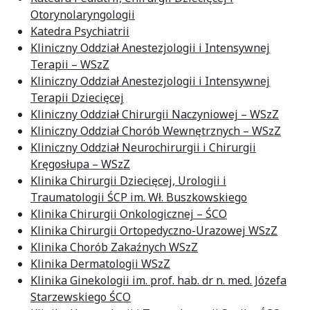
Otorynolaryngologii
Katedra Psychiatrii
Kliniczny Oddział Anestezjologii i Intensywnej
Terapii – WSzZ
Kliniczny Oddział Anestezjologii i Intensywnej
Terapii Dziecięcej
Kliniczny Oddział Chirurgii Naczyniowej – WSzZ
Kliniczny Oddział Chorób Wewnętrznych – WSzZ
Kliniczny Oddział Neurochirurgii i Chirurgii
Kręgosłupa – WSzZ
Klinika Chirurgii Dziecięcej, Urologii i
Traumatologii ŚCP im. Wł. Buszkowskiego
Klinika Chirurgii Onkologicznej – ŚCO
Klinika Chirurgii Ortopedyczno-Urazowej WSzZ
Klinika Chorób Zakaźnych WSzZ
Klinika Dermatologii WSzZ
Klinika Ginekologii im. prof. hab. dr n. med. Józefa
Starzewskiego ŚCO