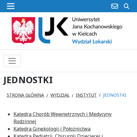
poczta
sz
JEDNOSTKI
STRONA GŁÓWNA
WYDZIAŁ
INSTYTUT
JEDNOSTKI
Katedra Chorób Wewnętrznych i Medycyny
Rodzinnej
Katedra Ginekologii i Położnictwa
Katedra Pediatrii, Chirurgii Dziecięcej i