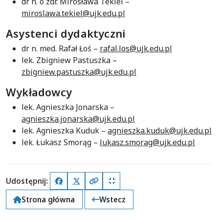
dr n. o zdr. Mirosława Tekiel –
miroslawa.tekiel@ujk.edu.pl
Asystenci dydaktyczni
dr n. med. Rafał Łoś –
rafal.los@ujk.edu.pl
lek. Zbigniew Pastuszka –
zbigniew.pastuszka@ujk.edu.pl
Wykładowcy
lek. Agnieszka Jonarska –
agnieszka.jonarska@ujk.edu.pl
lek. Agnieszka Kuduk –
agnieszka.kuduk@ujk.edu.pl
lek. Łukasz Smorąg –
lukasz.smorag@ujk.edu.pl
Udostępnij:
Facebook
X (Twitter)
Kopiuj pełny link
Kopiuj krótki link
Strona główna
Wstecz