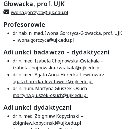
Głowacka, prof. UJK
iwona.gorczyca@ujk.edu.pl
Profesorowie
dr hab. n. med. Iwona Gorczyca-Głowacka, prof. UJK
–
iwona.gorczyca@ujk.edu.pl
Adiunkci badawczo – dydaktyczni
dr n. med. Izabela Chojnowska-Ćwiąkała –
izabela.chojnowska-cwiakala@ujk.edu.pl
dr n. med. Agata Anna Horecka-Lewitowicz –
agata.horecka-lewitowicz@ujk.edu.pl
dr n. hum. Martyna Głuszek-Osuch –
martyna.gluszek-osuch@ujk.edu.pl
Adiunkci dydaktyczni
dr n. med. Zbigniew Kopyciński –
zbigniew.kopycinski@ujk.edu.pl