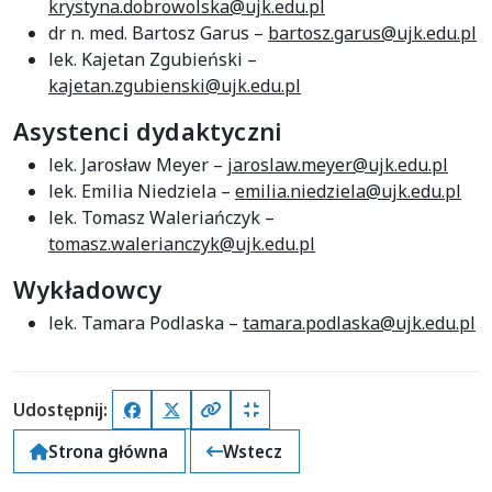
krystyna.dobrowolska@ujk.edu.pl
dr n. med. Bartosz Garus –
bartosz.garus@ujk.edu.pl
lek. Kajetan Zgubieński –
kajetan.zgubienski@ujk.edu.pl
Asystenci dydaktyczni
lek. Jarosław Meyer –
jaroslaw.meyer@ujk.edu.pl
lek. Emilia Niedziela –
emilia.niedziela@ujk.edu.pl
lek. Tomasz Waleriańczyk –
tomasz.walerianczyk@ujk.edu.pl
Wykładowcy
lek. Tamara Podlaska –
tamara.podlaska@ujk.edu.pl
Udostępnij:
Facebook
X (Twitter)
Kopiuj pełny link
Kopiuj krótki link
Strona główna
Wstecz