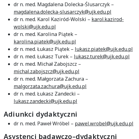
dr n. med. Magdalena Dolecka-Ślusarczyk –
magdalena.dolecka-slusarczyk@ujk.edu.pl
dr n. med. Karol Kaziród-Wolski –
karol.kazirod-
wolski@ujk.edu.pl
dr n. med. Karolina Piątek –
karolina.piatek@ujk.edu.pl
dr n. med. Łukasz Piątek –
lukasz.piatek@ujk.edu.pl
dr n. med. Łukasz Turek –
lukasz.turek@ujk.edu.pl
dr n. med. Michał Zabojszcz –
michal.zabojszcz@ujk.edu.pl
dr n. med. Małgorzata Zachura –
malgorzata.zachura@ujk.edu.pl
dr n. med. Łukasz Zandecki –
lukasz.zandecki@ujk.edu.pl
Adiunkci dydaktyczni
dr n. med. Paweł Wróbel –
pawel.wrobel@ujk.edu.pl
Asystenci badawczo–dydaktyczni