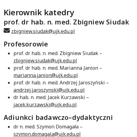
Kierownik katedry
prof. dr hab. n. med. Zbigniew Siudak
zbigniew.siudak@ujk.edu.pl
Profesorowie
prof. dr hab. n. med. Zbigniew Siudak –
zbigniew.siudak@ujk.edu.pl
prof. dr hab. n. med. Marianna Janion –
marianna.janion@ujk.edu.pl
prof. dr hab. n. med. Andrzej Jaroszyński –
andrzej.jaroszynski@ujk.edu.pl
dr hab. n. med. Jacek Kurzawski –
jacek.kurzawski@ujk.edu.pl
Adiunkci badawczo–dydaktyczni
dr n. med. Szymon Domagała –
szymon.domagala@ujk.edu.pl