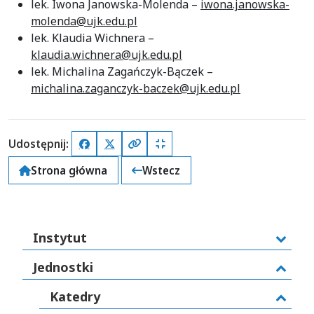
lek. Iwona Janowska-Molenda –
iwona.janowska-
molenda@ujk.edu.pl
lek. Klaudia Wichnera –
klaudia.wichnera@ujk.edu.pl
lek. Michalina Zagańczyk-Bączek –
michalina.zaganczyk-baczek@ujk.edu.pl
Udostępnij:
Facebook
X (Twitter)
Kopiuj pełny link
Kopiuj krótki link
Strona główna
Wstecz
Instytut
Jednostki
Katedry