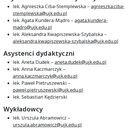
lek. Agnieszka Ciba-Stemplewska –
agnieszka.ciba-
stemplewska@ujk.edu.pl
lek. Agata Kundera-Mądro –
agata.kundera-
madro@ujk.edu.pl
lek. Aleksandra Kwapiszewska-Szybalska –
aleksandra.kwapiszewska-szybalska@ujk.edu.pl
Asystenci dydaktyczni
lek. Aneta Dudek –
aneta.dudek@ujk.edu.pl
lek. Anna Kaczmarczyk –
anna.kaczmarczyk@ujk.edu.pl
lek. Paweł Pietruszewski –
pawel.pietruszewski@ujk.edu.pl
lek. Sebastian Kędzierski
Wykładowcy
lek. Urszula Abramowicz –
urszula.abramowicz@ujk.edu.pl