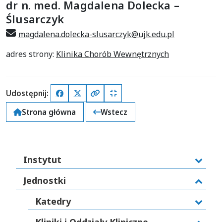
dr n. med. Magdalena Dolecka –
Ślusarczyk
magdalena.dolecka-slusarczyk@ujk.edu.pl
adres strony:
Klinika Chorób Wewnętrznych
Udostępnij:
Facebook
X (Twitter)
Kopiuj pełny link
Kopiuj krótki link
Strona główna
Wstecz
Instytut
Jednostki
Katedry