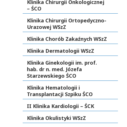
Klinika Chirurgii Onkologicznej
– ŚCO
Klinika Chirurgii Ortopedyczno-
Urazowej WSzZ
Klinika Chorób Zakaźnych WSzZ
Klinika Dermatologii WSzZ
Klinika Ginekologii im. prof.
hab. dr n. med. Józefa
Starzewskiego ŚCO
Klinika Hematologii i
Transplantacji Szpiku ŚCO
II Klinika Kardiologii – ŚCK
Klinika Okulistyki WSzZ