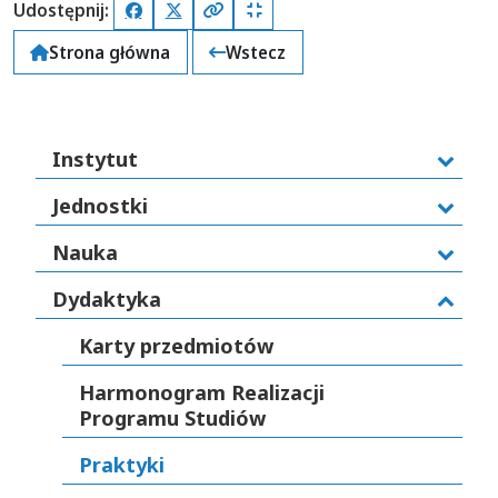
Udostępnij:
Facebook
X (Twitter)
Kopiuj pełny link
Kopiuj krótki link
Strona główna
Wstecz
Instytut
Jednostki
Nauka
Dydaktyka
Karty przedmiotów
Harmonogram Realizacji
Programu Studiów
Praktyki